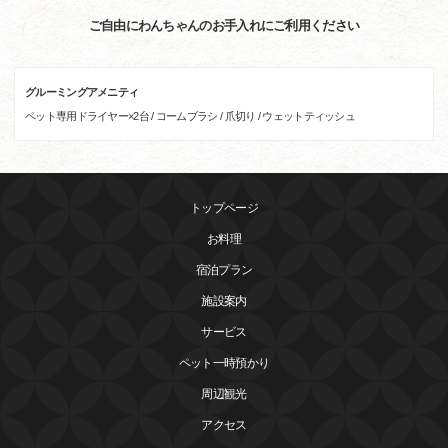
ご自由にわんちゃんのお手入れにご利用ください
グルーミングアメニティ
ペット専用ドライヤー×2台 / コームブラシ / 爪切り / ウェットティッシュ
トップページ
お料理
宿泊プラン
施設案内
サービス
ペット一時預かり
周辺観光
アクセス