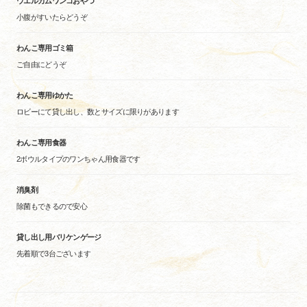
ウエルカムワンコおやつ
小腹がすいたらどうぞ
わんこ専用ゴミ箱
ご自由にどうぞ
わんこ専用ゆかた
ロビーにて貸し出し、数とサイズに限りがあります
わんこ専用食器
2ボウルタイプのワンちゃん用食器です
消臭剤
除菌もできるので安心
貸し出し用バリケンゲージ
先着順で3台ございます