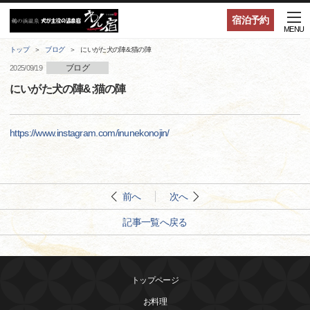
宿泊予約
MENU
トップ
ブログ
にいがた犬の陣&;猫の陣
ブログ
2025/09/19
にいがた犬の陣&;猫の陣
https://www.instagram.com/inunekonojin/
前へ
次へ
記事一覧へ戻る
トップページ
お料理