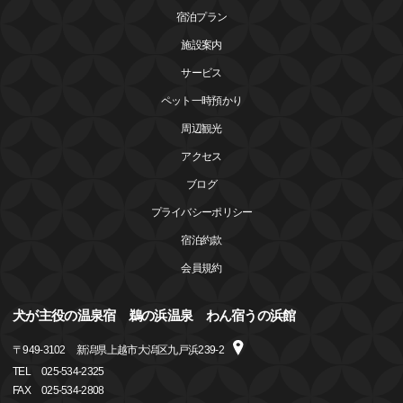
宿泊プラン
施設案内
サービス
ペット一時預かり
周辺観光
アクセス
ブログ
プライバシーポリシー
宿泊約款
会員規約
犬が主役の温泉宿 鵜の浜温泉 わん宿うの浜館
〒
949-3102
新潟県上越市大潟区九戸浜239-2
TEL
025-534-2325
FAX
025-534-2808