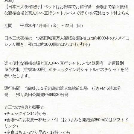
対象)
【日本三大夜桜紀行】ペットはお部屋でお留守番 会場まで楽々便利
な観桜会場ど真ん中へ直行シャトルバスで行く♪お花見セット付ぷらん
期間 平成30年4月6日（金）～22日（日）
日本三大夜桜の一つ高田城百万人観桜会(園内には約4000本のソメイヨ
シノが咲き、夜には約3000個のぼんぼりが灯る)
楽々便利な観桜会場ど真ん中へ直行シャトルバス送迎有 ※運賃別
※予約制（往復1500円）※チェックイン時シャトルバスチケットを発
券いたします。
運行時間 当館徒歩１分の鵜の浜人魚館前出発 行きPM 6時30分
発 帰り高田公園発PM8時30分発
☆三つの特典と概要☆
●チェックイン14時から
●会場へのお花見一杯セット付（おつまみと発泡酒350ml又はソフトド
リンク）
●夕食はちょっぴり早め＜17時＞から