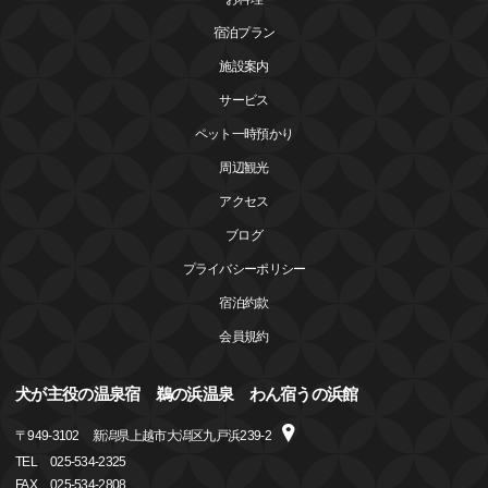
宿泊プラン
施設案内
サービス
ペット一時預かり
周辺観光
アクセス
ブログ
プライバシーポリシー
宿泊約款
会員規約
犬が主役の温泉宿 鵜の浜温泉 わん宿うの浜館
〒
949-3102
新潟県上越市大潟区九戸浜239-2
TEL
025-534-2325
FAX
025-534-2808