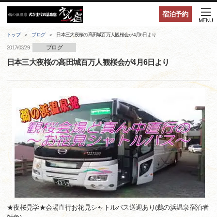
宿泊予約
MENU
トップ
ブログ
日本三大夜桜の高田城百万人観桜会が4月6日より
ブログ
2017/03/29
日本三大夜桜の高田城百万人観桜会が4月6日より
★夜桜見学★会場直行お花見シャトルバス送迎あり(鵜の浜温泉宿泊者