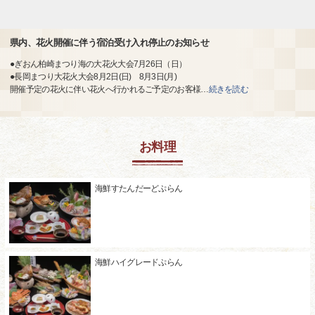
県内、花火開催に伴う宿泊受け入れ停止のお知らせ
●ぎおん柏崎まつり海の大花火大会7月26日（日）
●長岡まつり大花火大会8月2日(日) 8月3日(月)
開催予定の花火に伴い花火へ行かれるご予定のお客様
…
続きを読む
お料理
海鮮すたんだーどぷらん
海鮮ハイグレードぷらん