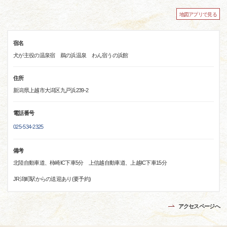
地図アプリで見る
宿名
犬が主役の温泉宿 鵜の浜温泉 わん宿うの浜館
住所
新潟県上越市大潟区九戸浜239-2
電話番号
025-534-2325
備考
北陸自動車道、柿崎IC下車5分 上信越自動車道、上越IC下車15分
JR潟町駅からの送迎あり(要予約)
アクセスページへ