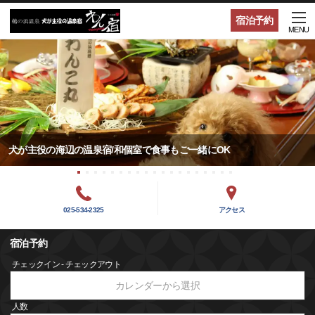
宿泊予約
MENU
犬が主役の海辺の温泉宿/和個室で食事もご一緒にOK
025-534-2325
アクセス
宿泊予約
チェックイン - チェックアウト
カレンダーから選択
人数