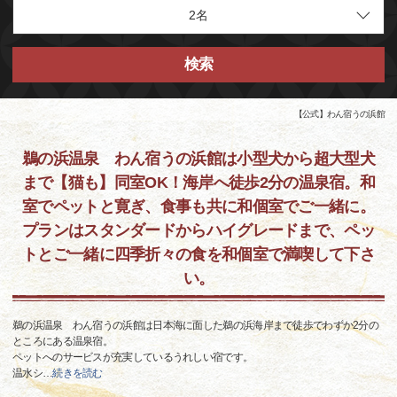
検索
【公式】わん宿うの浜館
鵜の浜温泉 わん宿うの浜館は小型犬から超大型犬
まで【猫も】同室OK！海岸へ徒歩2分の温泉宿。和
室でペットと寛ぎ、食事も共に和個室でご一緒に。
プランはスタンダードからハイグレードまで、ペッ
トとご一緒に四季折々の食を和個室で満喫して下さ
い。
鵜の浜温泉 わん宿うの浜館は日本海に面した鵜の浜海岸まで徒歩でわずか2分の
ところにある温泉宿。
ペットへのサービスが充実しているうれしい宿です。
温水シ
…
続きを読む